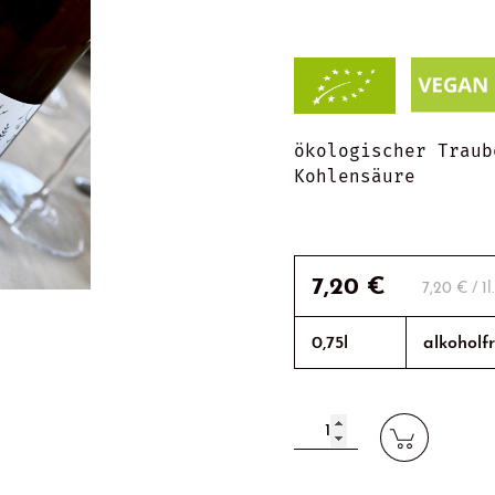
ökologischer Traub
Kohlensäure
7,20
€
7,20
€
/ 1l
0,75l
alkoholfr
FLORA
Secco
Menge