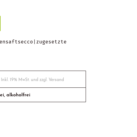
ensaftsecco|zugesetzte
. Inkl. 19% MwSt. und zzgl. Versand
ei, alkoholfrei