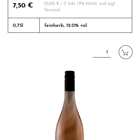
10,00
€
/ 1l. Inkl. 19% MwSt. und zzgl.
7,50
€
Versand
0,75l
feinherb, 12.0% vol
Weißherbst
Menge